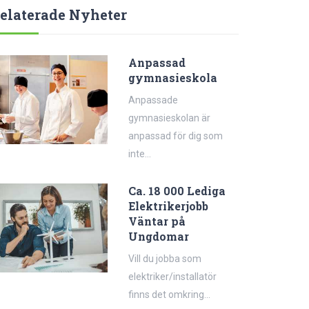
elaterade Nyheter
Anpassad
gymnasieskola
Anpassade
gymnasieskolan är
anpassad för dig som
inte...
Ca. 18 000 Lediga
Elektrikerjobb
Väntar på
Ungdomar
Vill du jobba som
elektriker/installatör
finns det omkring...